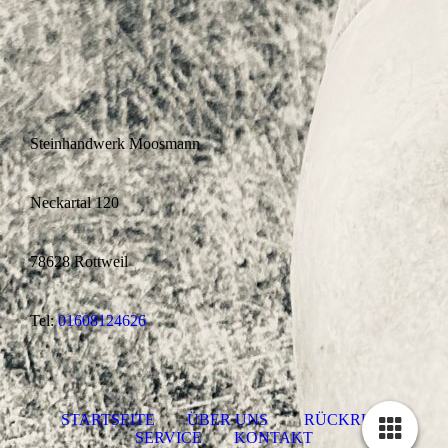
Steinhandwerk Moosmann
Neckartal 120
78628 Rottweil
Tel:
01608124626
STARTSEITE
ÜBER UNS
RÜCKRUF-
SERVICE
KONTAKT