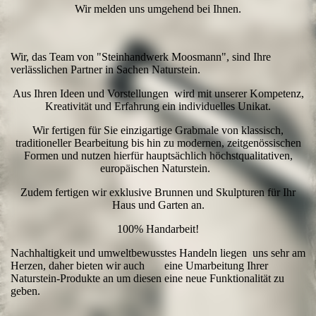
Wir melden uns umgehend bei Ihnen.
Wir, das Team von "Steinhandwerk Moosmann", sind Ihre
verlässlichen Partner in Sachen Naturstein.
Aus Ihren Ideen und Vorstellungen wird mit unserer Kompetenz,
Kreativität und Erfahrung ein individuelles Unikat.
Wir fertigen für Sie einzigartige Grabmale von klassisch,
traditioneller Bearbeitung bis hin zu modernen, zeitgenössischen
Formen und nutzen hierfür hauptsächlich höchstqualitativen,
europäischen Naturstein.
Zudem fertigen wir exklusive Brunnen und Skulpturen für Ihr
Haus und Garten an.
100% Handarbeit!
Nachhaltigkeit und umweltbewusstes Handeln liegen uns sehr am
Herzen, daher bieten wir auch eine Umarbeitung Ihrer
Naturstein-Produkte an um diesen eine neue Funktionalität zu
geben.