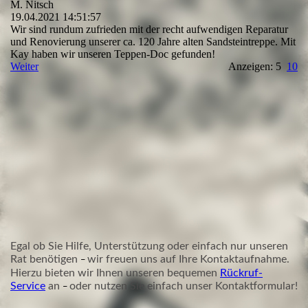
M. Nitsch
19.04.2021
14:51:57
Wir sind rundum zufrieden mit der recht aufwendigen Reparatur
und Renovierung unserer ca. 120 Jahre alten Sandsteintreppe. Mit
Kay haben wir unseren Teppen-Doc gefunden!
Weiter
Anzeigen: 5
10
Egal ob Sie Hilfe, Unterstützung oder einfach nur unseren
Rat benötigen
wir freuen uns auf Ihre Kontaktaufnahme.
–
Hierzu bieten wir Ihnen unseren bequemen
Rückruf-
Service
an
oder nutzen Sie einfach unser
Kontaktformular
!
–