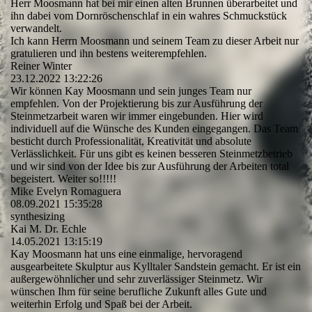
Herr Moosmann hat bei mir einen alten Brunnen überarbeitet und
ihn dabei vom Dornröschenschlaf in ein wahres Schmuckstück
verwandelt.
Ich kann Herrn Moosmann und seinem Team zu dieser Arbeit nur
gratulieren und ihn bestens weiterempfehlen.
Reiner Winter
23.12.2022
13:22:26
Wir können Kay Moosmann und sein junges Team nur
empfehlen. Von der Projektierung bis zur Ausführung der
Steinmetzarbeit waren wir immer eingebunden. Hier wird
individuell auf die Wünsche des Kunden eingegangen. Das Team
besticht durch Professionalität, Kreativität und absolute
Verlässlichkeit. Für uns gibt es keinen besseren Steinmetzbetrieb
und wir sind von der Idee bis zur Ausführung der Arbeiten total
begeistert. Weiter so!!!!!
Mike Evelyn Romaguera
08.09.2021
15:35:28
synthesizing
Kai M. Dr. Echle
14.05.2021
13:15:19
Kay Moosmann hat uns eine einmalige, hervoragend
ausgearbeitete Skulptur aus Kylltaler Sandstein gemacht. Er ist ein
außergewöhnlicher und sehr zuverlässiger Steinmetz. Wir
wünschen Ihm für seine berufliche Zukunft alles Gute und
weiterhin Erfolg und Spaß bei der Arbeit.