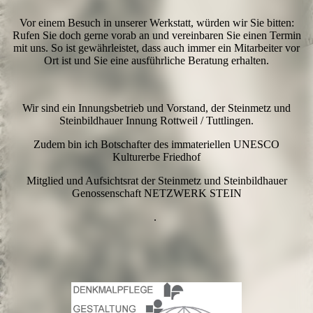
Vor einem Besuch in unserer Werkstatt, würden wir Sie bitten:
Rufen Sie doch gerne vorab an und vereinbaren Sie einen Termin
mit uns. So ist gewährleistet, dass auch immer ein Mitarbeiter vor
Ort ist und Sie eine ausführliche Beratung erhalten.
Wir sind ein Innungsbetrieb und Vorstand, der Steinmetz und
Steinbildhauer Innung Rottweil / Tuttlingen.
Zudem bin ich Botschafter des immateriellen UNESCO
Kulturerbe Friedhof
Mitglied und Aufsichtsrat der Steinmetz und Steinbildhauer
Genossenschaft NETZWERK STEIN
.